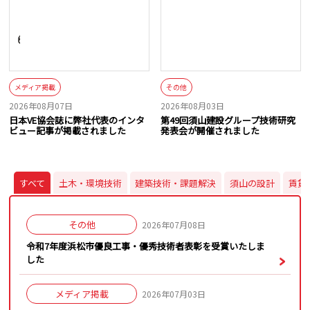
メディア掲載
その他
2026年08月07日
2026年08月03日
日本VE協会誌に弊社代表のインタ
第49回須山建設グループ技術研究
ビュー記事が掲載されました
発表会が開催されました
すべて
土木・環境技術
建築技術・課題解決
須山の設計
賃貸
その他
2026年07月08日
令和7年度浜松市優良工事・優秀技術者表彰を受賞いたしま
した
メディア掲載
2026年07月03日