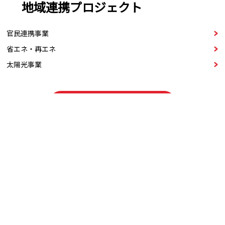
地域連携プロジェクト
官民連携事業
省エネ・再エネ
太陽光事業
詳細はこちら
お客様から選ばれ続ける「SUYAMAブランド」
に
私たちは「SUYAMAブランド＝お客様との約束」と考えます。
常に「地域No.1の品質・技術・サービス」を提供し、お客様から
信頼され、選ばれ続ける存在になります。