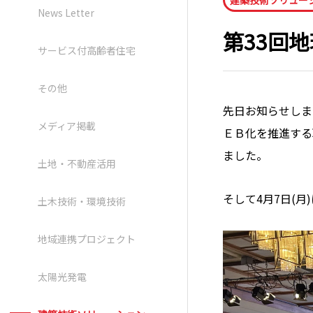
建築技術ソリュー
News Letter
第33回
サービス付高齢者住宅
その他
先日お知らせしま
メディア掲載
ＥＢ化を推進する
ました。
土地・不動産活用
そして4月7日(
土木技術・環境技術
地域連携プロジェクト
太陽光発電