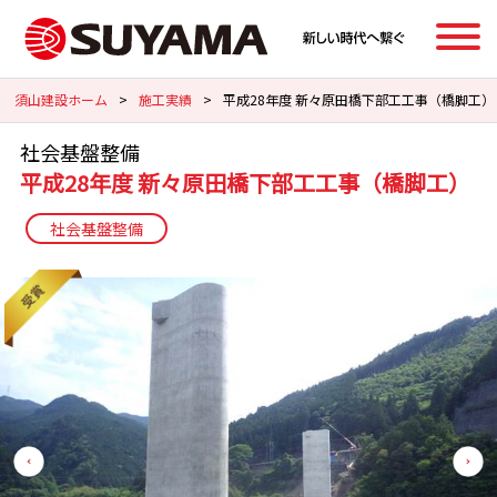
須山建設ホーム
>
施工実績
>
平成28年度 新々原田橋下部工工事（橋脚工）
社会基盤整備
平成28年度 新々原田橋下部工工事（橋脚工）
社会基盤整備