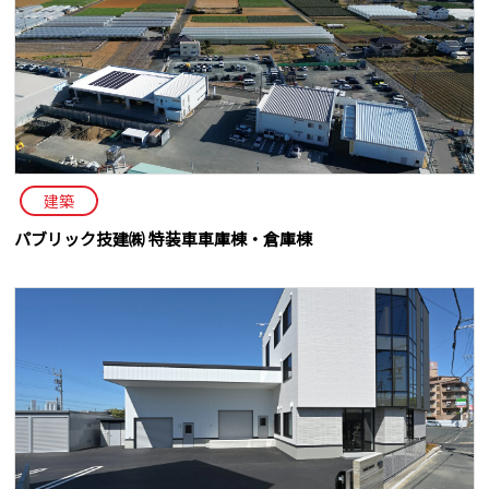
建築
パブリック技建㈱ 特装車車庫棟・倉庫棟