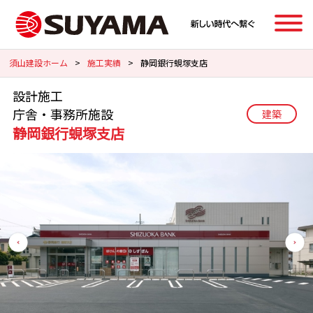
須山建設ホーム
>
施工実績
>
静岡銀行蜆塚支店
設計施工
庁舎・事務所施設
建築
静岡銀行蜆塚支店