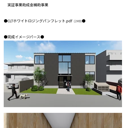
実証事業助成金補助事業
●
CLTホワイトロジングパンフレット.pdf
●
(2MB)
●完成イメージパース●