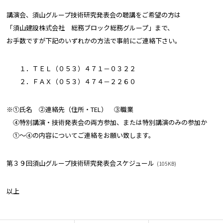
講演会、須山グループ技術研究発表会の聴講をご希望の方は
「須山建設株式会社 総務ブロック総務グループ」まで、
お手数ですが下記のいずれかの方法で事前にご連絡下さい。
１．ＴＥＬ（０５３）４７１－０３２２
２．ＦＡＸ（０５３）４７４－２２６０
※①氏名 ②連絡先（住所・TEL） ③職業
④特別講演・技術発表会の両方参加、または特別講演のみの参加か
①～④の内容についてご連絡をお願い致します。
第３９回須山グループ技術研究発表会スケジュール
(105KB)
以上