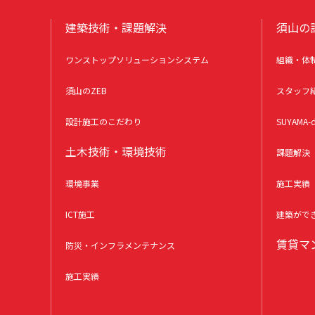
建築技術・課題解決
須山の
ワンストップソリューションシステム
組織・体
須山のZEB
スタッフ
設計施工のこだわり
SUYAMA-d
土木技術・環境技術
課題解決
環境事業
施工実績
ICT施工
建築がで
賃貸マ
防災・インフラメンテナンス
施工実績