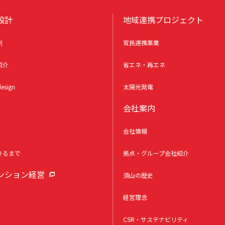
設計
地域連携プロジェクト
制
官民連携事業
紹介
省エネ・再エネ
esign
太陽光発電
会社案内
会社情報
きるまで
拠点・グループ会社紹介
ンション経営
須山の歴史
経営理念
CSR・サステナビリティ