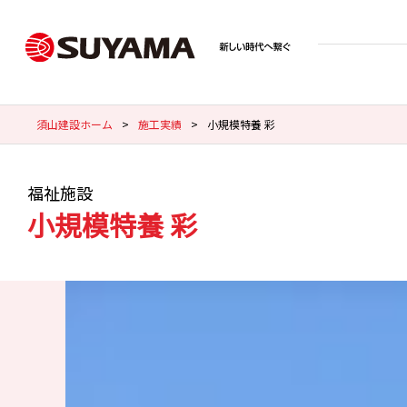
須山建設ホーム
>
施工実績
>
小規模特養 彩
福祉施設
小規模特養 彩