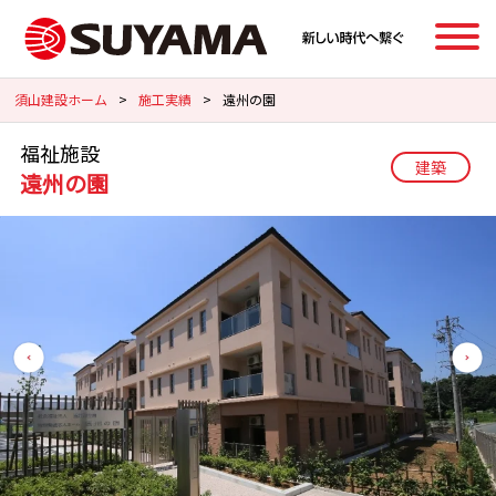
須山建設ホーム
>
施工実績
>
遠州の園
福祉施設
建築
遠州の園