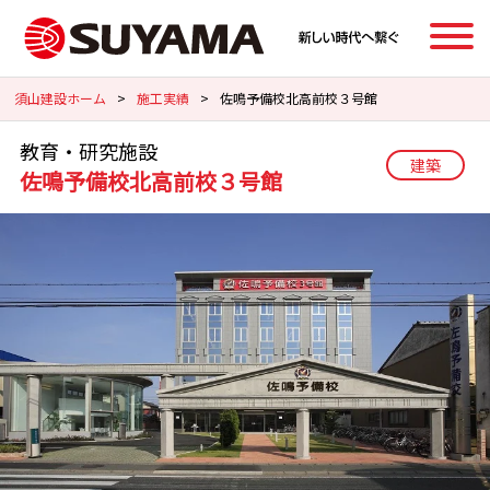
須山建設ホーム
>
施工実績
>
佐鳴予備校北高前校３号館
教育・研究施設
建築
佐鳴予備校北高前校３号館