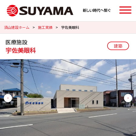
須山建設ホーム
>
施工実績
>
宇佐美眼科
医療施設
建築
宇佐美眼科