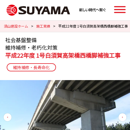
須山建設ホーム
>
施工実績
>
平成22年度 1号白須賀高架橋西橋脚補強工事
社会基盤整備
維持補修・老朽化対策
平成22年度 1号白須賀高架橋西橋脚補強工事
維持補修・長寿命化