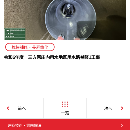
維持補修・長寿命化
令和6年度 三方原庄内用水地区用水路補修1工事
前へ
次へ
一覧
建築技術・課題解決