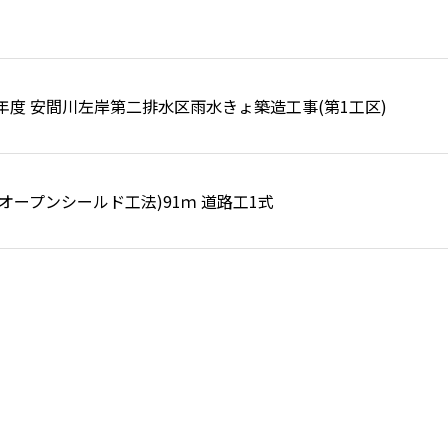
6年度 安間川左岸第二排水区雨水きょ築造工事(第1工区)
オープンシールド工法)91ｍ 道路工1式
東区市野町
9月