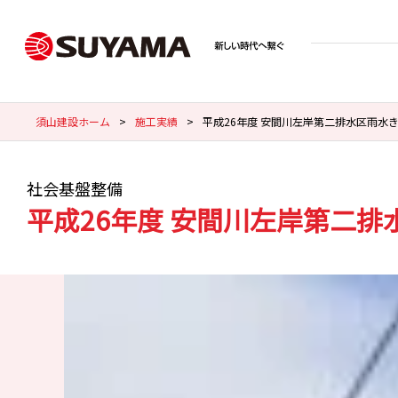
須山建設ホーム
>
施工実績
>
平成26年度 安間川左岸第二排水区雨水き
社会基盤整備
平成26年度 安間川左岸第二排