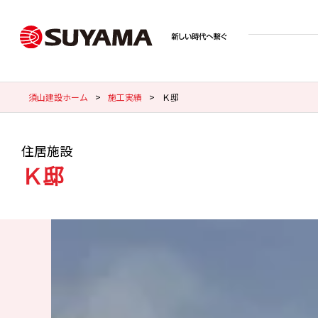
須山建設ホーム
>
施工実績
>
Ｋ邸
住居施設
Ｋ邸