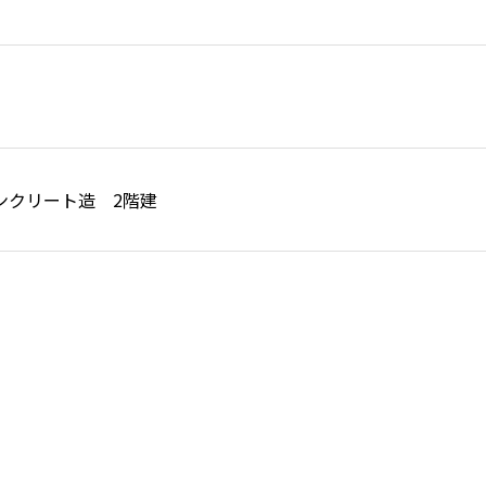
ンクリート造 2階建
東区中野町地内
6月