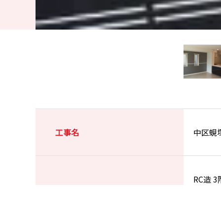
工事名
中区蜆
RC造 
工事内容
ペット
上げ材