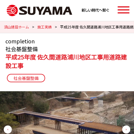
須山建設ホーム
>
施工実績
>
平成25年度 佐久間道路浦川地区工事用道路
completion
社会基盤整備
平成25年度 佐久間道路浦川地区工事用道路建
設工事
社会基盤整備