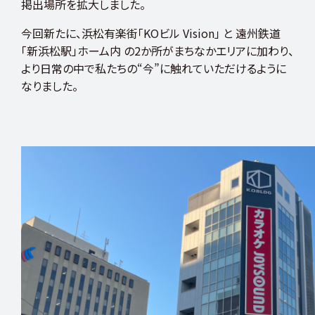
掲出場所を拡大しました。
ー
リ
ー
今回新たに、浜松有楽街「KOビル Vision」 と 遠州鉄道
「新浜松駅」ホーム内 の2か所がまちなかエリアに加わり、
より日常の中で私たちの“今”に触れていただけるように
建
なりました。
築
施
工
管
理
家
族
と
の
時
間
建
設
業
休
暇
制
度
マ
ン
シ
ョ
ン