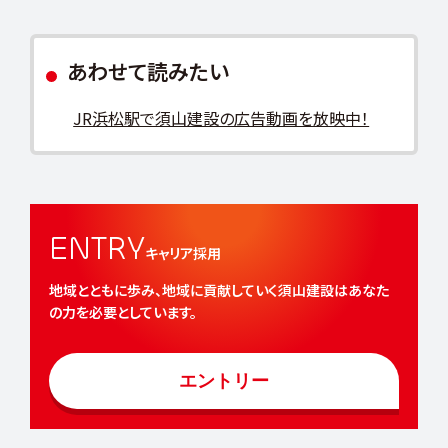
募
集
あわせて読みたい
要
項
JR浜松駅で須山建設の広告動画を放映中！
施
設
工
計
管
理
ENTRY
キャリア採用
営
総
地域とともに歩み、地域に貢献していく須山建設は
あなた
業
務
の力を必要としています。
働
エントリー
く
環