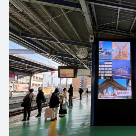
性
化
二
刀
流
マ
ン
シ
ョ
ン
企
画
営
業
土
木
施
工
管
理
人
材
地
元
で
働
く
ONSITEX
採
用
イ
ベ