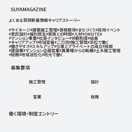
境・
SUYAMAGAZINE
制
度
よくある質問
新着情報
キャリアストーリー
サイネージ
建築施工管理
資格取得
まちづくり
採用イベント
意匠設計
福利厚生
家族との時間
人材
ONSITEX
マンション事業
社員インタビュー
休暇制度
成長
ENTRY
キャリアアップ
地域密着
二刀流
施工管理
浜松で働く
働きやすさ
スキルアップ
仕事とプライベートの両立
挑戦
建設業
マンション企画営業
異業種からの転職
土木施工管理
総務
地域活性化
地元で働く
エ
募集要項
ン
ト
リ
施工管理
設計
ー
営業
総務
働く環境・制度
エントリー
新
卒
採