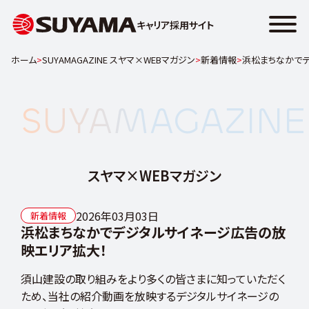
キャリア採用サイト
ホーム
>
SUYAMAGAZINE スヤマ×WEBマガジン
>
新着情報
>
浜松まちなかで
SUYAMAGAZINE
SUYAMAGAZINE
よ
く
あ
る
質
スヤマ×WEBマガジン
問
新
着
2026年03月03日
情
新着情報
報
浜松まちなかでデジタルサイネージ広告の放
キ
映エリア拡大！
ャ
リ
ア
須山建設の取り組みをより多くの皆さまに知っていただく
ス
ため、当社の紹介動画を放映するデジタルサイネージの
ト