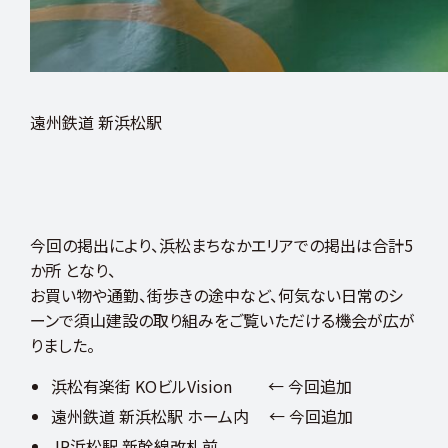
ン
ト
ま
ち
づ
く
り
仕
事
遠州鉄道 新浜松駅
と
プ
ラ
イ
ベ
ー
ト
の
今回の掲出により、浜松まちなかエリアでの掲出は合計5
両
立
か所 となり、
総
務
お買い物や通勤、街歩きの途中など、何気ない日常のシ
異
業
ーンで須山建設の取り組みをご覧いただける機会が広が
種
か
りました。
ら
の
転
浜松有楽街 KOビルVision ← 今回追加
職
ス
遠州鉄道 新浜松駅 ホーム内 ← 今回追加
キ
ル
JR浜松駅 新幹線改札前