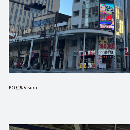
事
業
資
格
取
得
成
長
サ
イ
ネ
ー
ジ
施
工
管
理
社
員
イ
ン
KOビルVision
タ
ビ
ュ
ー
地
域
密
着
地
域
活