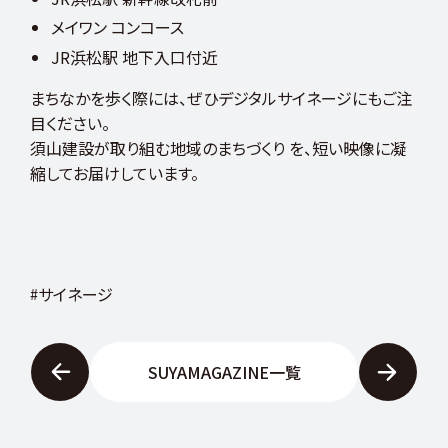
ア
ッ
メイワン コンコース
プ
挑
JR浜松駅 地下入口付近
戦
意
匠
まちなかを歩く際には、ぜひデジタルサイネージにもご注
設
計
目ください。
キ
ャ
須山建設が取り組む地域のまちづくり を、短い映像に凝
リ
縮してお届けしています。
ア
ア
ッ
プ
福
利
厚
生
浜
サイネージ
松
で
働
く
働
き
SUYAMAGAZINE一覧
や
す
さ